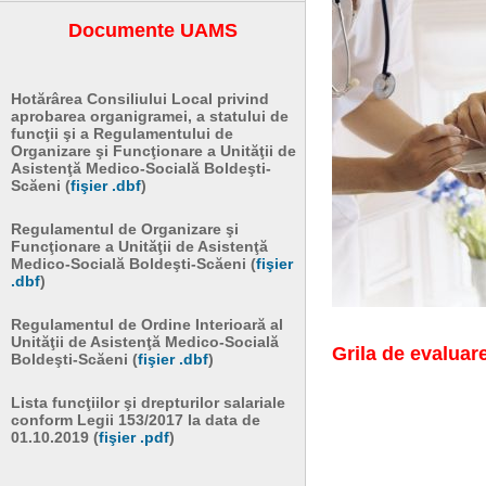
Documente UAMS
Hotărârea Consiliului Local privind
aprobarea organigramei, a statului de
funcţii şi a Regulamentului de
Organizare şi Funcţionare a Unităţii de
Asistenţă Medico-Socială Boldeşti-
Scăeni (
fişier .dbf
)
Regulamentul de Organizare şi
Funcţionare a Unităţii de Asistenţă
Medico-Socială Boldeşti-Scăeni (
fişier
.dbf
)
Regulamentul de Ordine Interioară al
Unităţii de Asistenţă Medico-Socială
Grila de evaluar
Boldeşti-Scăeni (
fişier .dbf
)
Lista funcţiilor şi drepturilor salariale
conform Legii 153/2017 la data de
01.10.2019 (
fişier .pdf
)