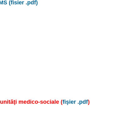
S (fisier .pdf)
unităţi medico-sociale (
fişier .pdf
)