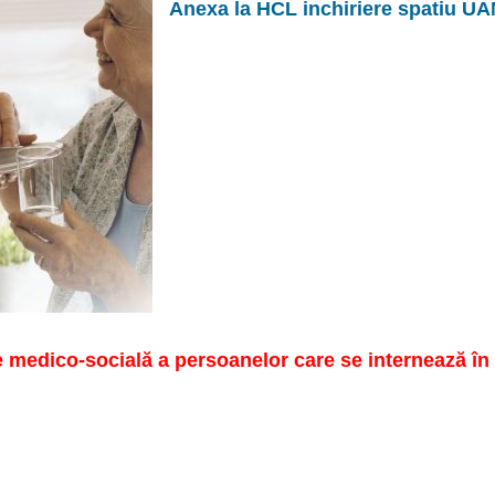
Anexa la HCL inchiriere spatiu UAM
e medico-socială a persoanelor care se internează în 