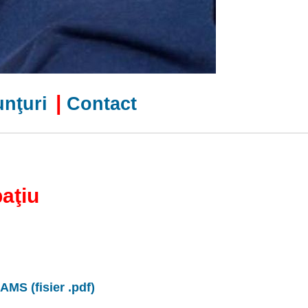
|
nţuri
Contact
paţiu
AMS (fisier .pdf)